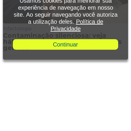
Usamos cookies para melhorar sua
experiência de navegação em nosso
site. Ao seguir navegando você autoriza
a utilização deles.
Política de
Privacidade
Infectologia
Contaminação silenciosa: veja
hábitos comuns que favorecem os
Continuar
germes