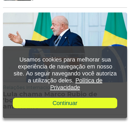
Usamos cookies para melhorar sua
experiência de navegação em nosso
site. Ao seguir navegando você autoriza
a utilização deles.
Política de
Privacidade
Relações Internacionais
Lula chama Marco Rubio de
'bolsonarista' e 'anti latino-
Continuar
americano'