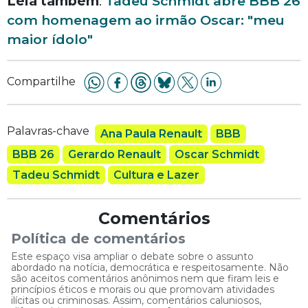
Leia também
:
Tadeu Schmidt abre BBB 26
com homenagem ao irmão Oscar: "meu
maior ídolo"
Compartilhe
Palavras-chave
Ana Paula Renault
BBB
BBB 26
Gerardo Renault
Oscar Schmidt
Tadeu Schmidt
Cultura e Lazer
Comentários
Política de comentários
Este espaço visa ampliar o debate sobre o assunto
abordado na notícia, democrática e respeitosamente. Não
são aceitos comentários anônimos nem que firam leis e
princípios éticos e morais ou que promovam atividades
ilícitas ou criminosas. Assim, comentários caluniosos,