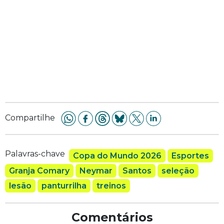
Compartilhe
Palavras-chave
Copa do Mundo 2026
Esportes
Granja Comary
Neymar
Santos
seleção
lesão
panturrilha
treinos
Comentários