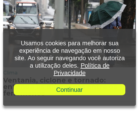
Usamos cookies para melhorar sua
experiência de navegação em nosso
site. Ao seguir navegando você autoriza
a utilização deles.
Política de
Privacidade
Clima
Ventania, ciclone e tornado:
entenda as diferenças entre os
Continuar
fenômenos