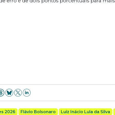
de erro é de dois pontos porcentuais para mai
es 2026
Flávio Bolsonaro
Luiz Inácio Lula da Silva