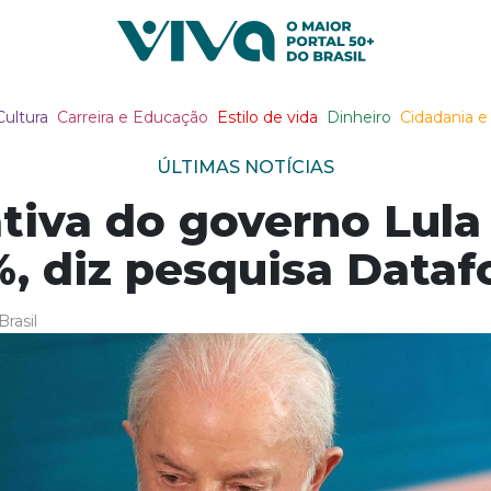
Viva Notícias
Cultura
Carreira e Educação
Estilo de vida
Dinheiro
Cidadania e 
ÚLTIMAS NOTÍCIAS
ativa do governo Lul
, diz pesquisa Dataf
rasil