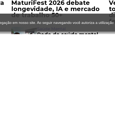
ra
MaturiFest 2026 debate
V
longevidade, IA e mercado
t
de trabalho 50+
d
f
gação em nosso site. Ao seguir navegando você autoriza a utilização
Saúde Mental
Rede de saúde mental
do SUS ganha novos
centros; veja cidades e
como acessar
Ciclone
SP, RJ e Sul enfrentam
chuva e ventania de até
a
100 km/h; veja previsão