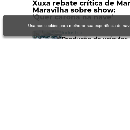
Xuxa rebate crítica de Ma
Maravilha sobre show:
'Quer carona na nave'
Usamos cookies para melhorar sua experiência de nave
Indústria
Produção de veículos
sobe 5,9% em julho,
maior volume mensal
desde 2019
Imunização
SP confirma mais 7
novos casos de
sarampo e recomend
reforço da vacinação