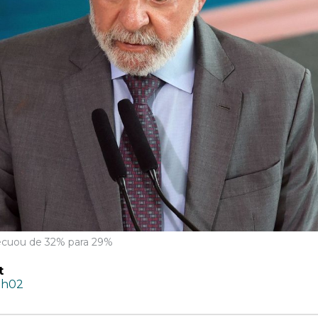
 recuou de 32% para 29%
t
0h02