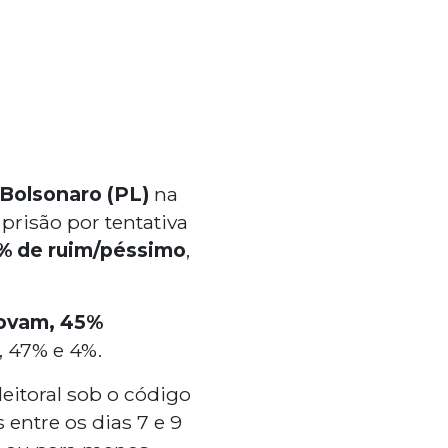
 Bolsonaro (PL)
na
risão por tentativa
% de ruim/péssimo
,
rovam, 45%
 47% e 4%.
eitoral sob o código
entre os dias 7 e 9