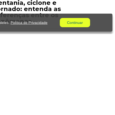
entania, ciclone e
ornado: entenda as
iferenças entre os
enômenos
 deles.
Política de Privacidade
Continuar