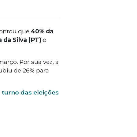
pontou que
40% da
a da Silva (PT)
é
março. Por sua vez, a
subiu de 26% para
 turno das eleições