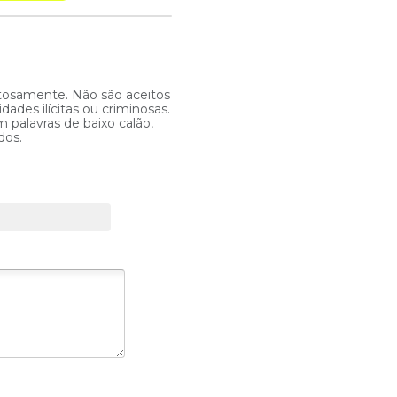
itosamente. Não são aceitos
ades ilícitas ou criminosas.
 palavras de baixo calão,
dos.