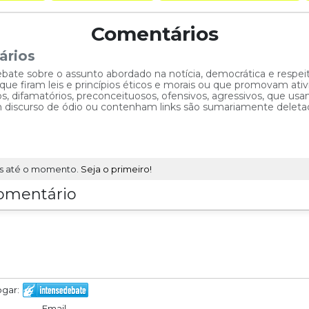
Comentários
ários
ebate sobre o assunto abordado na notícia, democrática e respe
 firam leis e princípios éticos e morais ou que promovam ativid
, difamatórios, preconceituosos, ofensivos, agressivos, que usam
am discurso de ódio ou contenham links são sumariamente deleta
s até o momento.
Seja o primeiro!
omentário
ogar:
Email