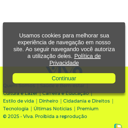
Usamos cookies para melhorar sua
experiência de navegação em nosso
site. Ao seguir navegando você autoriza
a utilização deles.
Política de
Privacidade
Continuar
Quem Somos
Saúde e Bem-estar
Cultura e Lazer
Carreira e Educação
Estilo de vida
Dinheiro
Cidadania e Direitos
Tecnologia
Últimas Notícias
Premium
© 2025 - Viva. Proibida a reprodução