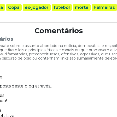
ha
Copa
ex-jogador
futebol
morte
Palmeiras
Comentários
ários
ebate sobre o assunto abordado na notícia, democrática e respe
 firam leis e princípios éticos e morais ou que promovam ativid
, difamatórios, preconceituosos, ofensivos, agressivos, que usam
am discurso de ódio ou contenham links são sumariamente deleta
s até o momento.
Seja o primeiro!
omentário