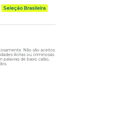
Seleção Brasileira
itosamente. Não são aceitos
ades ilícitas ou criminosas.
 palavras de baixo calão,
dos.