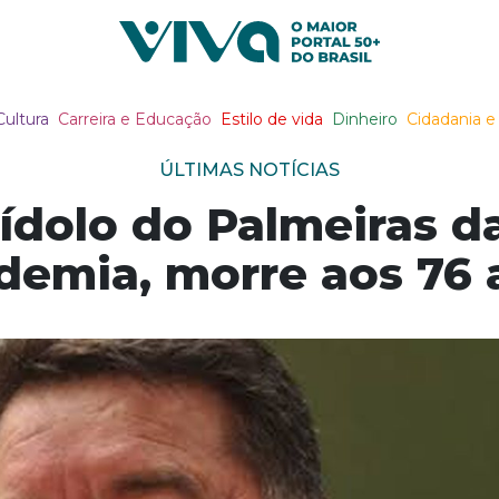
Viva Notícias
Cultura
Carreira e Educação
Estilo de vida
Dinheiro
Cidadania e 
ÚLTIMAS NOTÍCIAS
 ídolo do Palmeiras 
demia, morre aos 76 