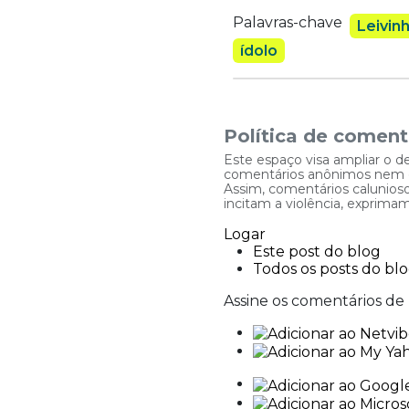
Palavras-chave
Leivin
ídolo
Política de coment
Este espaço visa ampliar o d
comentários anônimos nem que
Assim, comentários caluniosos
incitam a violência, exprim
Comentários
Não há comentários postado
Postar um novo c