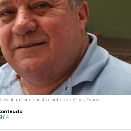
Leivinha, morreu nesta quinta-feira, 4, aos 76 anos
Conteúdo
6h14