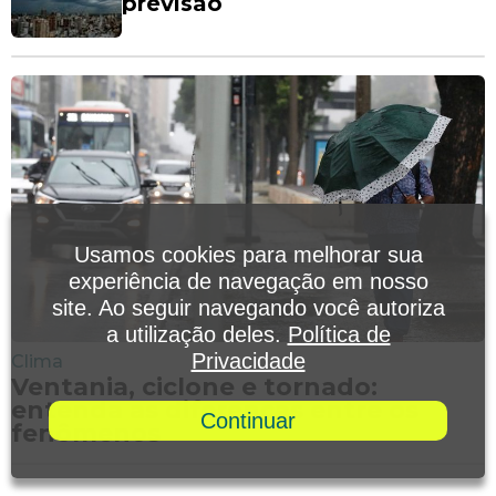
previsão
Usamos cookies para melhorar sua
experiência de navegação em nosso
site. Ao seguir navegando você autoriza
a utilização deles.
Política de
Privacidade
Clima
Ventania, ciclone e tornado:
entenda as diferenças entre os
Continuar
fenômenos