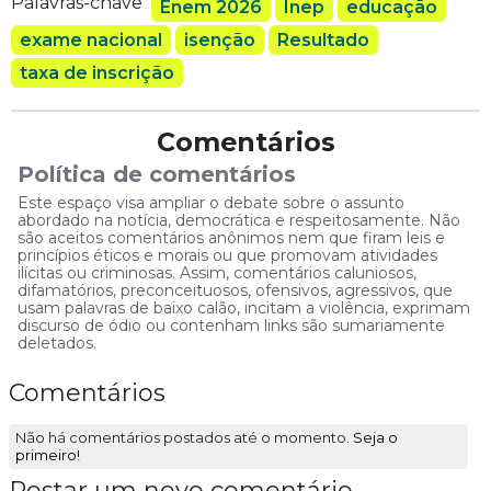
Palavras-chave
Enem 2026
Inep
educação
exame nacional
isenção
Resultado
taxa de inscrição
Comentários
Política de comentários
Este espaço visa ampliar o debate sobre o assunto
abordado na notícia, democrática e respeitosamente. Não
são aceitos comentários anônimos nem que firam leis e
princípios éticos e morais ou que promovam atividades
ilícitas ou criminosas. Assim, comentários caluniosos,
difamatórios, preconceituosos, ofensivos, agressivos, que
usam palavras de baixo calão, incitam a violência, exprimam
discurso de ódio ou contenham links são sumariamente
deletados.
Comentários
Não há comentários postados até o momento.
Seja o
primeiro!
Postar um novo comentário