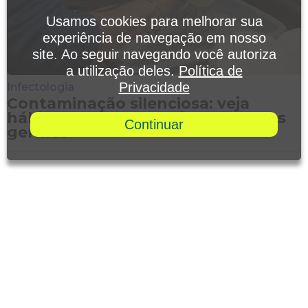
Usamos cookies para melhorar sua
experiência de navegação em nosso
site. Ao seguir navegando você autoriza
a utilização deles.
Política de
Privacidade
Infectologia
Contaminação silenciosa: veja
hábitos comuns que favorecem os
Continuar
germes