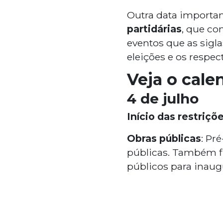
Outra data importan
partidárias
, que co
eventos que as sigl
eleições e os respec
Veja o calen
4 de julho
Início das restriçõ
Obras públicas
: Pr
públicas. Também fi
públicos para inaug