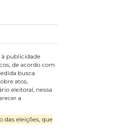
s à publicidade
icos, de acordo com
medida busca
obre atos,
io eleitoral, nessa
recer a
o das eleições, que