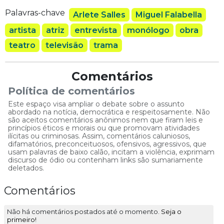
Palavras-chave
Arlete Salles
Miguel Falabella
artista
atriz
entrevista
monólogo
obra
teatro
televisão
trama
Comentários
Política de comentários
Este espaço visa ampliar o debate sobre o assunto
abordado na notícia, democrática e respeitosamente. Não
são aceitos comentários anônimos nem que firam leis e
princípios éticos e morais ou que promovam atividades
ilícitas ou criminosas. Assim, comentários caluniosos,
difamatórios, preconceituosos, ofensivos, agressivos, que
usam palavras de baixo calão, incitam a violência, exprimam
discurso de ódio ou contenham links são sumariamente
deletados.
Comentários
Não há comentários postados até o momento.
Seja o
primeiro!