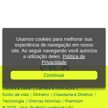
Usamos cookies para melhorar sua
experiência de navegação em nosso
site. Ao seguir navegando você autoriza
a utilização deles.
Política de
Privacidade
Continuar
Quem Somos
Saúde e Bem-estar
Cultura e Lazer
Carreira e Educação
Estilo de vida
Dinheiro
Cidadania e Direitos
Tecnologia
Últimas Notícias
Premium
© 2025 - Viva. Proibida a reprodução