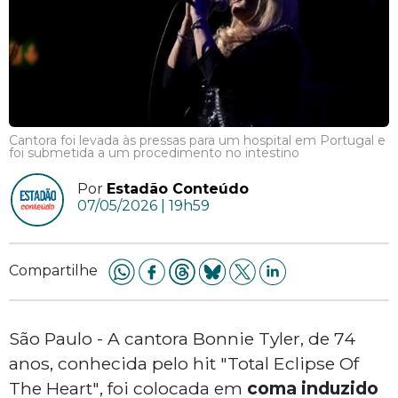
Cantora foi levada às pressas para um hospital em Portugal e
foi submetida a um procedimento no intestino
Por
Estadão Conteúdo
07/05/2026 | 19h59
Compartilhe
São Paulo - A cantora Bonnie Tyler, de 74
anos, conhecida pelo hit "Total Eclipse Of
The Heart
"
, foi colocada em
coma induzido