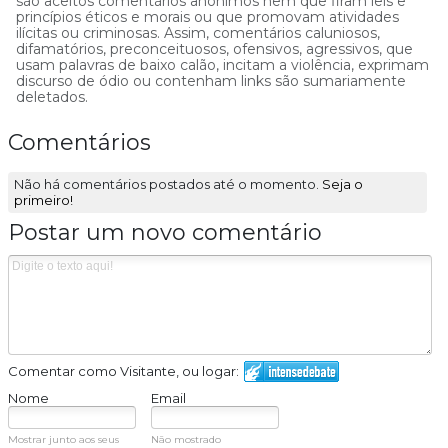
são aceitos comentários anônimos nem que firam leis e
princípios éticos e morais ou que promovam atividades
ilícitas ou criminosas. Assim, comentários caluniosos,
difamatórios, preconceituosos, ofensivos, agressivos, que
usam palavras de baixo calão, incitam a violência, exprimam
discurso de ódio ou contenham links são sumariamente
deletados.
Comentários
Não há comentários postados até o momento.
Seja o
primeiro!
Postar um novo comentário
Comentar como Visitante, ou logar:
Nome
Email
Mostrar junto aos seus
Não mostrado