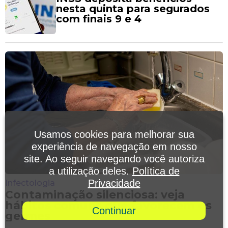
nesta quinta para segurados
com finais 9 e 4
Usamos cookies para melhorar sua
experiência de navegação em nosso
site. Ao seguir navegando você autoriza
a utilização deles.
Política de
Privacidade
Infectologia
Contaminação silenciosa: veja
hábitos comuns que favorecem os
Continuar
germes