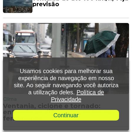
previsão
Usamos cookies para melhorar sua
experiência de navegação em nosso
site. Ao seguir navegando você autoriza
a utilização deles.
Política de
Privacidade
Clima
Ventania, ciclone e tornado:
entenda as diferenças entre os
Continuar
fenômenos