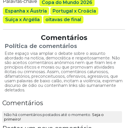
Palavras-chave
Copa do Mundo 2026
Espanha x Áustria
Portugal x Croácia
Suíça x Argélia
oitavas de final
Comentários
Política de comentários
Este espaço visa ampliar o debate sobre o assunto
abordado na notícia, democrática e respeitosamente. Não
são aceitos comentários anônimos nem que firam leis e
princípios éticos e morais ou que promovam atividades
ilícitas ou criminosas. Assim, comentários caluniosos,
difamatórios, preconceituosos, ofensivos, agressivos, que
usam palavras de baixo calão, incitam a violência, exprimam
discurso de ódio ou contenham links são sumariamente
deletados.
Comentários
Não há comentários postados até o momento.
Seja o
primeiro!