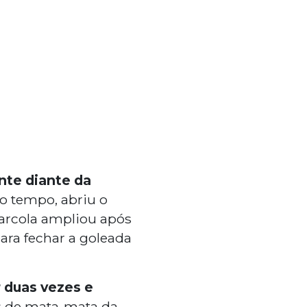
nte diante da
o tempo, abriu o
arcola ampliou após
para fechar a goleada
r duas vezes e
s de mata-mata da