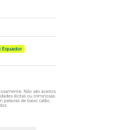
x Equador
itosamente. Não são aceitos
ades ilícitas ou criminosas.
 palavras de baixo calão,
dos.