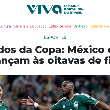
Viva Notícias
Cultura
Carreira e Educação
Estilo de vida
Dinheiro
Cidadania e 
ESPORTES
dos da Copa: México 
nçam às oitavas de f