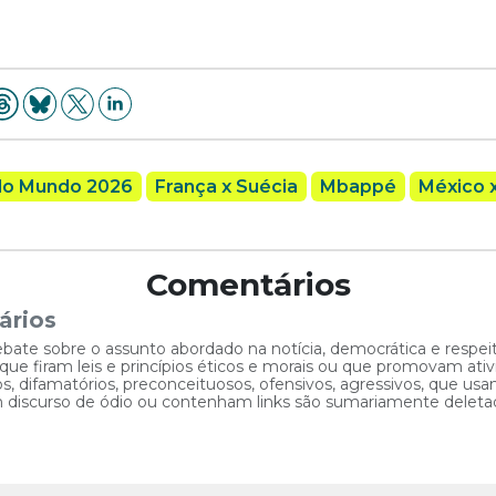
do Mundo 2026
França x Suécia
Mbappé
México 
Comentários
ários
ebate sobre o assunto abordado na notícia, democrática e respe
 firam leis e princípios éticos e morais ou que promovam ativid
, difamatórios, preconceituosos, ofensivos, agressivos, que usam
am discurso de ódio ou contenham links são sumariamente deleta