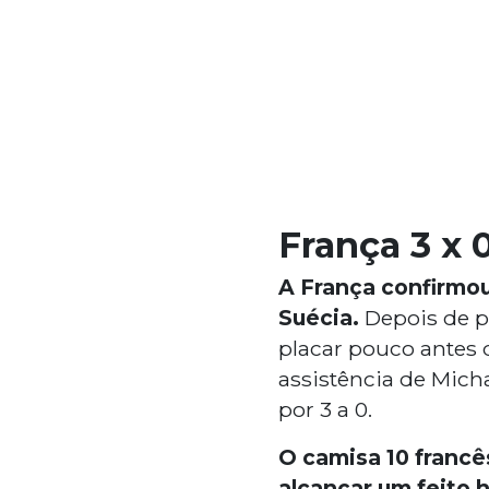
França 3 x 
A França confirmou
Suécia.
Depois de p
placar pouco antes 
assistência de Micha
por 3 a 0.
O camisa 10 francê
alcançar um feito h