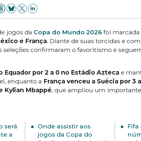
 de jogos da
Copa do Mundo 2026
foi marcada
éxico e França
. Diante de suas torcidas e co
 seleções confirmaram o favoritismo e seguem
 Equador por 2 a 0 no Estádio Azteca
e man
l, enquanto a
França venceu a Suécia por 3 
de Kylian Mbappé
, que ampliou um important
o será
Onde assistir aos
Fifa
te a
jogos da Copa do
núm