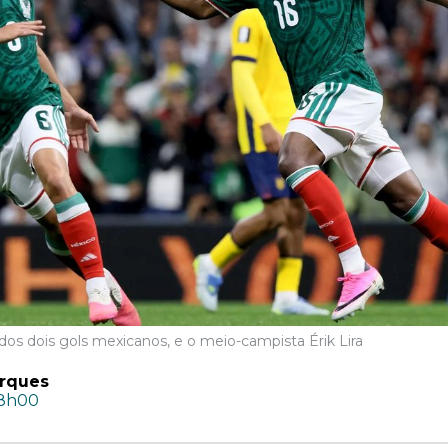
r dos dois gols mexicanos, e o meio-campista Érik Lira
rques
08h00