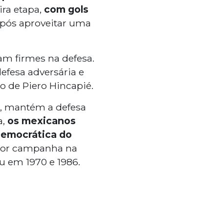
ira etapa,
com gols
pós aproveitar uma
am firmes na defesa.
efesa adversária e
 de Piero Hincapié.
s, mantém a defesa
a,
os mexicanos
Democrática do
lhor campanha na
u em 1970 e 1986.