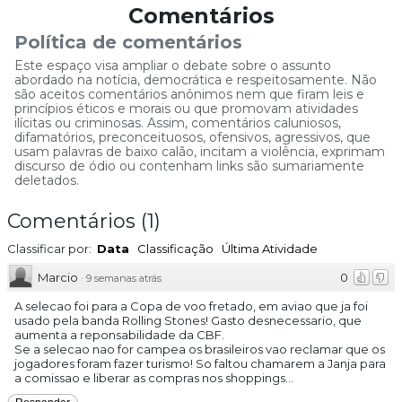
Comentários
Política de comentários
Este espaço visa ampliar o debate sobre o assunto
abordado na notícia, democrática e respeitosamente. Não
são aceitos comentários anônimos nem que firam leis e
princípios éticos e morais ou que promovam atividades
ilícitas ou criminosas. Assim, comentários caluniosos,
difamatórios, preconceituosos, ofensivos, agressivos, que
usam palavras de baixo calão, incitam a violência, exprimam
discurso de ódio ou contenham links são sumariamente
deletados.
Comentários
(
1
)
Classificar por:
Data
Classificação
Última Atividade
Marcio
0
·
9 semanas atrás
A selecao foi para a Copa de voo fretado, em aviao que ja foi
usado pela banda Rolling Stones! Gasto desnecessario, que
aumenta a reponsabilidade da CBF.
Se a selecao nao for campea os brasileiros vao reclamar que os
jogadores foram fazer turismo! So faltou chamarem a Janja para
a comissao e liberar as compras nos shoppings...