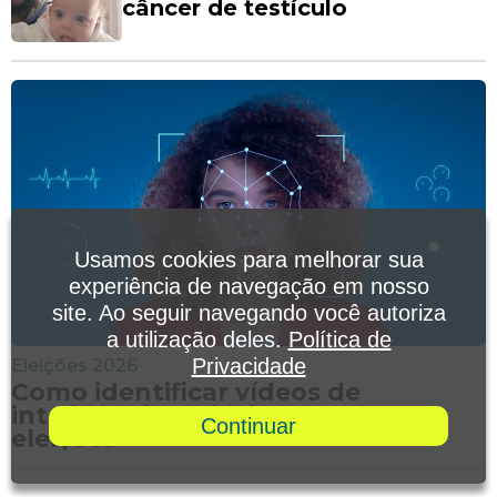
câncer de testículo
Usamos cookies para melhorar sua
experiência de navegação em nosso
site. Ao seguir navegando você autoriza
a utilização deles.
Política de
Privacidade
Eleições 2026
Como identificar vídeos de
inteligência artificial durante as
Continuar
eleições