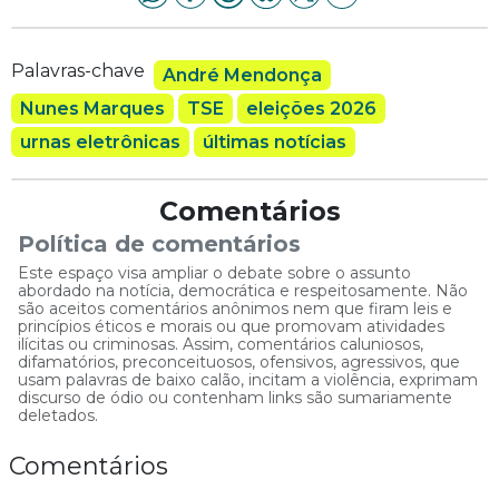
Palavras-chave
André Mendonça
Nunes Marques
TSE
eleições 2026
urnas eletrônicas
últimas notícias
Comentários
Política de comentários
Este espaço visa ampliar o debate sobre o assunto
abordado na notícia, democrática e respeitosamente. Não
são aceitos comentários anônimos nem que firam leis e
princípios éticos e morais ou que promovam atividades
ilícitas ou criminosas. Assim, comentários caluniosos,
difamatórios, preconceituosos, ofensivos, agressivos, que
usam palavras de baixo calão, incitam a violência, exprimam
discurso de ódio ou contenham links são sumariamente
deletados.
Comentários