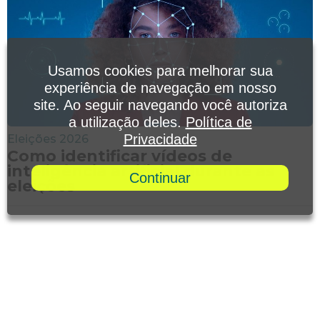
Usamos cookies para melhorar sua
experiência de navegação em nosso
site. Ao seguir navegando você autoriza
a utilização deles.
Política de
Privacidade
Eleições 2026
Como identificar vídeos de
inteligência artificial durante as
Continuar
eleições