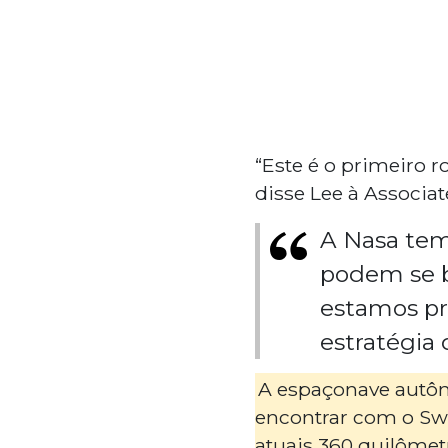
“Este é o primeiro r
disse Lee à
Associat
A Nasa tem 
podem se b
estamos pr
estratégia 
A espaçonave autôn
encontrar com o Swif
atuais 360 quilômet