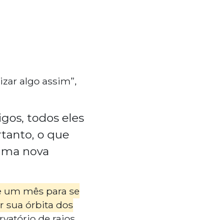
izar algo assim”,
gos, todos eles
tanto, o que
uma nova
de um mês para se
r sua órbita dos
rvatório de raios