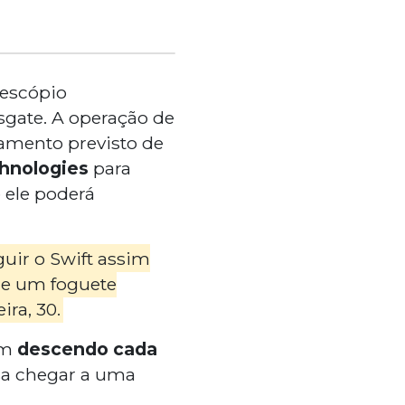
lescópio
sgate. A operação de
çamento previsto de
hnologies
para
 ele poderá
guir o Swift assim
 de um foguete
ra, 30.
em
descendo cada
isa chegar a uma