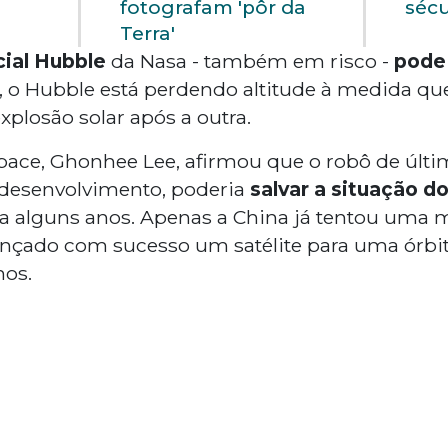
fotografam 'pôr da
séc
Terra'
ial Hubble
da Nasa - também em risco -
pode 
 o Hubble está perdendo altitude à medida que
losão solar após a outra.
pace, Ghonhee Lee, afirmou que o robô de últi
desenvolvimento, poderia
salvar a situação d
 a alguns anos. Apenas a China já tentou uma
 lançado com sucesso um satélite para uma órbi
nos.