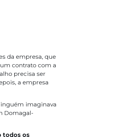
tes da empresa, que
u um contrato com a
lho precisa ser
epois, a empresa
. Ninguém imaginava
wn Domagal-
 todos os