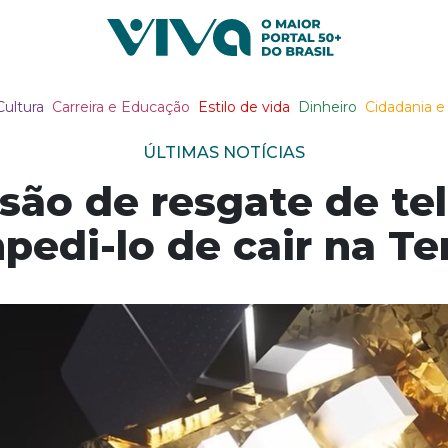
Viva Notícias
Cultura
Carreira e Educação
Estilo de vida
Dinheiro
Cidadania e 
ÚLTIMAS NOTÍCIAS
são de resgate de te
pedi-lo de cair na Te