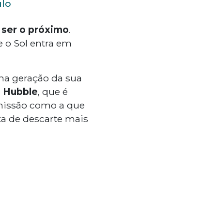
ulo
ser o próximo
.
 o Sol entra em
ma geração da sua
o Hubble
, que é
 missão como a que
ta de descarte mais