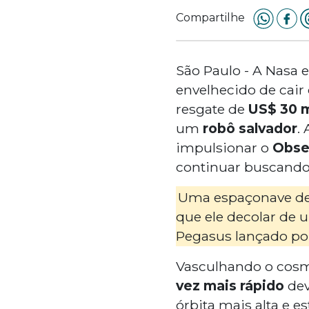
Compartilhe
São Paulo - A Nasa 
envelhecido de cair
resgate de
US$ 30 
um
robô salvador
.
impulsionar o
Obser
continuar buscando
Uma espaçonave de t
que ele decolar de u
Pegasus lançado por 
Vasculhando o cosm
vez mais rápido
dev
órbita mais alta e es