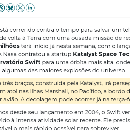
está correndo contra o tempo para salvar um te
 de volta à Terra com uma ousada missão de re
milhões
terá início já nesta semana, com o lan
 A Nasa contratou a startup
Katalyst Space Tec
vatório Swift
para uma órbita mais alta, onde
 algumas das maiores explosões do universo.
rês braços, construída pela Katalyst, irá perse
m atol nas Ilhas Marshall, no Pacífico, a bordo
avião. A decolagem pode ocorrer já na terça-fei
os desde seu lançamento em 2004, o Swift v
ido à intensa atividade solar recente. Ele prec
tável o mais rápido possível para sobreviver.