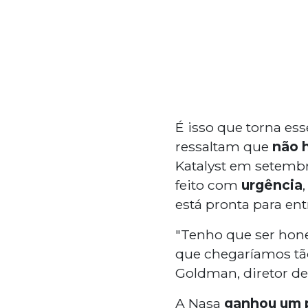
É isso que torna es
ressaltam que
não h
Katalyst em setembr
feito com
urgência
está pronta para ent
"Tenho que ser hon
que chegaríamos tã
Goldman, diretor de 
A Nasa
ganhou um 