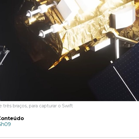
 três braços, para capturar o Swift
Conteúdo
16h09