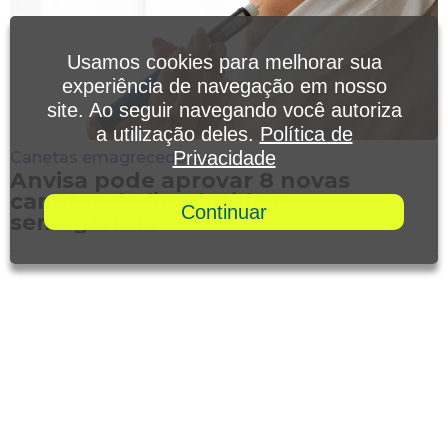
Usamos cookies para melhorar sua
experiência de navegação em nosso
site. Ao seguir navegando você autoriza
a utilização deles.
Política de
Privacidade
Canetas emagrecedoras
Anvisa pode aprovar 8 novas
canetas de liraglutida e
Continuar
semaglutida