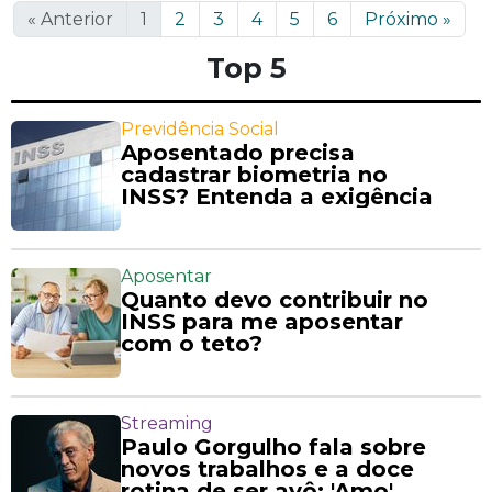
«
Anterior
1
2
3
4
5
6
Próximo
»
Top 5
Previdência Social
Aposentado precisa
cadastrar biometria no
INSS? Entenda a exigência
Aposentar
Quanto devo contribuir no
INSS para me aposentar
com o teto?
Streaming
Paulo Gorgulho fala sobre
novos trabalhos e a doce
rotina de ser avô: 'Amo'