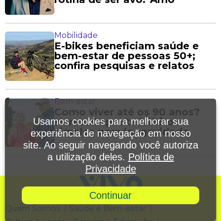
Mobilidade
E-bikes beneficiam saúde e
bem-estar de pessoas 50+;
confira pesquisas e relatos
Bem-estar
Como viver até os 90 anos?
Harvard aponta hábitos
Usamos cookies para melhorar sua
simples para longevidade
experiência de navegação em nosso
site. Ao seguir navegando você autoriza
a utilização deles.
Política de
Privacidade
Continuar
Quem Somos
Saúde e Bem-estar