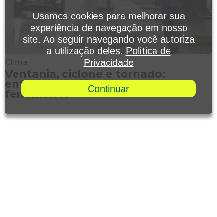
Usamos cookies para melhorar sua
experiência de navegação em nosso
site. Ao seguir navegando você autoriza
a utilização deles.
Política de
Privacidade
Clima
Ventania, ciclone e tornado:
entenda as diferenças entre os
Continuar
fenômenos