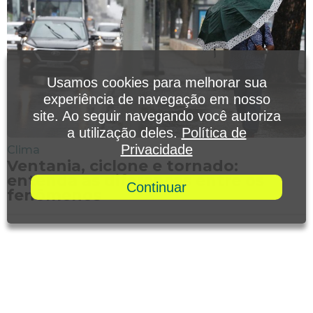
Usamos cookies para melhorar sua
experiência de navegação em nosso
site. Ao seguir navegando você autoriza
a utilização deles.
Política de
Privacidade
Clima
Ventania, ciclone e tornado:
entenda as diferenças entre os
Continuar
fenômenos