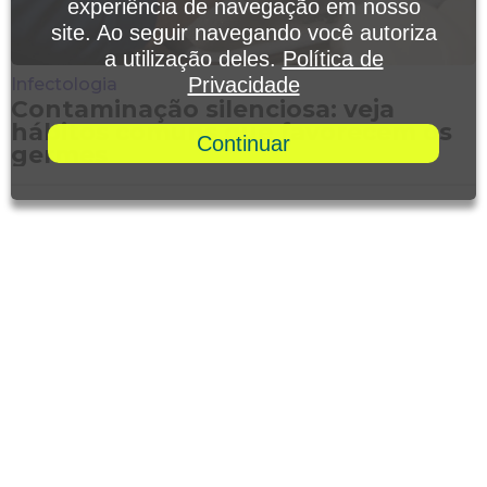
experiência de navegação em nosso
site. Ao seguir navegando você autoriza
a utilização deles.
Política de
Privacidade
Infectologia
Contaminação silenciosa: veja
hábitos comuns que favorecem os
Continuar
germes