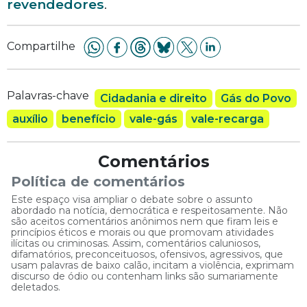
revendedores
.
Compartilhe
Palavras-chave
Cidadania e direito
Gás do Povo
auxílio
benefício
vale-gás
vale-recarga
Comentários
Política de comentários
Este espaço visa ampliar o debate sobre o assunto
abordado na notícia, democrática e respeitosamente. Não
são aceitos comentários anônimos nem que firam leis e
princípios éticos e morais ou que promovam atividades
ilícitas ou criminosas. Assim, comentários caluniosos,
difamatórios, preconceituosos, ofensivos, agressivos, que
usam palavras de baixo calão, incitam a violência, exprimam
discurso de ódio ou contenham links são sumariamente
deletados.