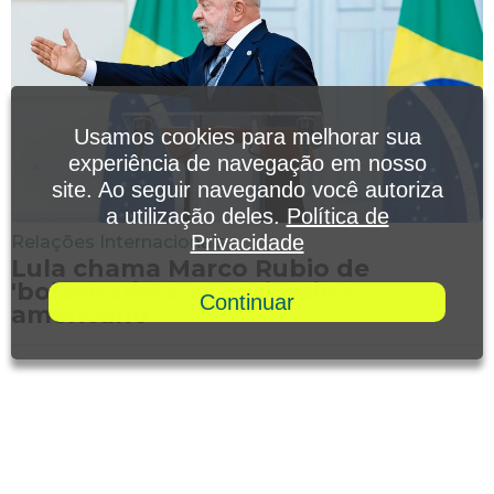
Usamos cookies para melhorar sua
experiência de navegação em nosso
site. Ao seguir navegando você autoriza
a utilização deles.
Política de
Privacidade
Relações Internacionais
Lula chama Marco Rubio de
'bolsonarista' e 'anti latino-
Continuar
americano'