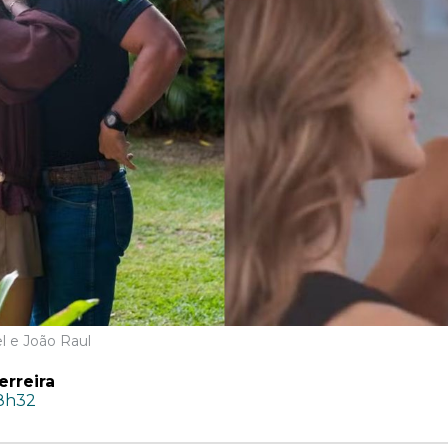
l e João Raul
erreira
18h32