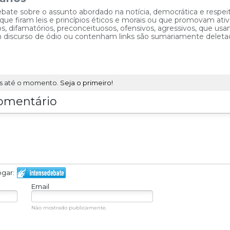
ebate sobre o assunto abordado na notícia, democrática e respe
 firam leis e princípios éticos e morais ou que promovam ativid
, difamatórios, preconceituosos, ofensivos, agressivos, que usam
am discurso de ódio ou contenham links são sumariamente deleta
s até o momento.
Seja o primeiro!
omentário
ogar:
Email
Não mostrado publicamente.