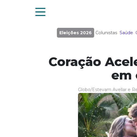
Eleições 2026
Colunistas
Saúde
Coração Acele
em 
Globo/Estevam Avellar e R