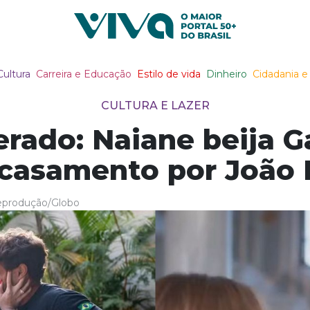
Viva Notícias
Cultura
Carreira e Educação
Estilo de vida
Dinheiro
Cidadania e 
CULTURA E LAZER
rado: Naiane beija G
casamento por João 
eprodução/Globo