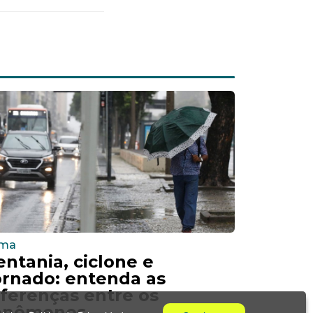
ima
entania, ciclone e
ornado: entenda as
iferenças entre os
enômenos