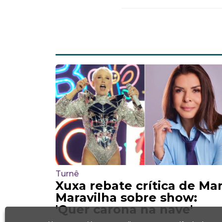
Turnê
Xuxa rebate crítica de Ma
Maravilha sobre show:
'Quer carona na nave'