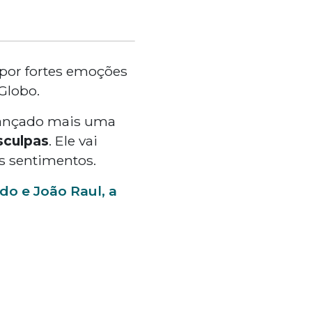
por fortes emoções
 Globo.
alançado mais uma
sculpas
. Ele vai
s sentimentos.
o e João Raul, a