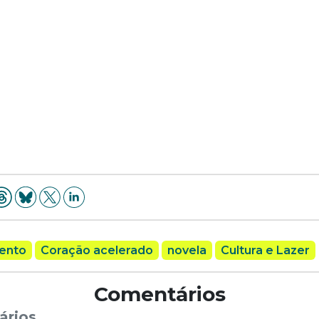
ento
Coração acelerado
novela
Cultura e Lazer
Comentários
ários