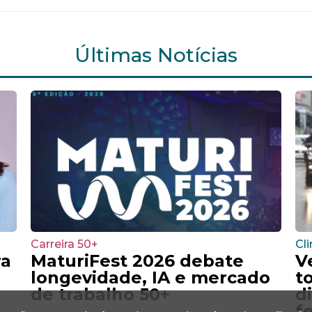
Últimas Notícias
Carreira 50+
Cl
ra
MaturiFest 2026 debate
V
longevidade, IA e mercado
t
de trabalho 50+
d
f