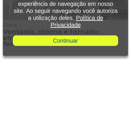
experiência de navegação em nosso
site. Ao seguir navegando você autoriza
a utilização deles.
Política de
Privacidade
Clima
Ventania, ciclone e tornado:
entenda as diferenças entre os
Continuar
fenômenos