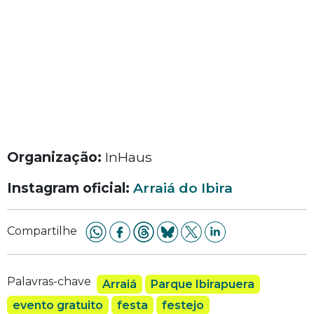
Organização:
InHaus
Instagram oficial:
Arraiá do Ibira
Compartilhe
Palavras-chave
Arraiá
Parque Ibirapuera
evento gratuito
festa
festejo