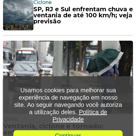
Ciclone
SP, RJ e Sul enfrentam chuva e
ventania de até 100 km/h; veja
previsão
Usamos cookies para melhorar sua
experiência de navegação em nosso
site. Ao seguir navegando você autoriza
a utilização deles.
Política de
Privacidade
Clima
Ventania, ciclone e tornado:
entenda as diferenças entre os
Continuar