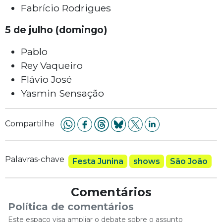
Fabrício Rodrigues
5 de julho (domingo)
Pablo
Rey Vaqueiro
Flávio José
Yasmin Sensação
Compartilhe
Palavras-chave
Festa Junina
shows
São João
Comentários
Política de comentários
Este espaço visa ampliar o debate sobre o assunto