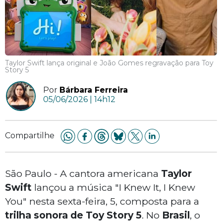
Taylor Swift lança original e João Gomes regravação para Toy
Story 5
Por
Bárbara Ferreira
05/06/2026 | 14h12
Compartilhe
São Paulo - A cantora americana
Taylor
Swift
lançou a música
"I Knew It, I Knew
You"
nesta sexta-feira, 5, composta para a
trilha sonora de Toy Story
5
. No
Brasil
, o