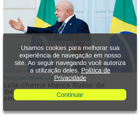
Usamos cookies para melhorar sua
experiência de navegação em nosso
site. Ao seguir navegando você autoriza
a utilização deles.
Política de
Privacidade
Relações Internacionais
Lula chama Marco Rubio de
'bolsonarista' e 'anti latino-
Continuar
americano'