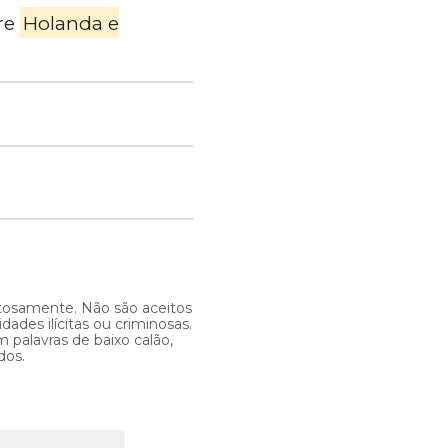
tre
Holanda e
itosamente. Não são aceitos
ades ilícitas ou criminosas.
 palavras de baixo calão,
dos.