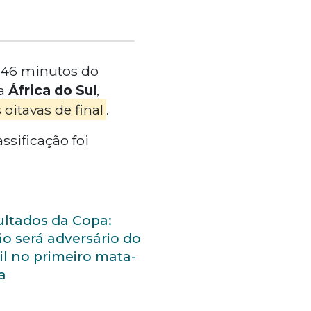
s 46 minutos do
 a
África do Sul
,
 oitavas de final
.
ssificação foi
ltados da Copa:
o será adversário do
il no primeiro mata-
a