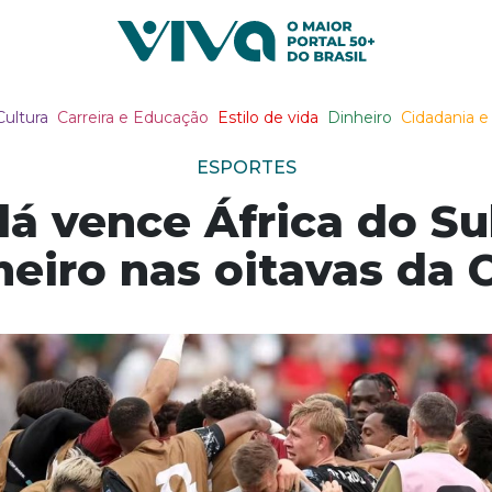
Viva Notícias
Cultura
Carreira e Educação
Estilo de vida
Dinheiro
Cidadania e 
ESPORTES
á vence África do Sul
meiro nas oitavas da 