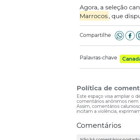
Agora, a seleção ca
Marrocos
, que disp
Compartilhe
Palavras-chave
Canad
Política de coment
Este espaço visa ampliar o d
comentários anônimos nem que
Assim, comentários caluniosos
incitam a violência, exprim
Comentários
Não há comentários postado