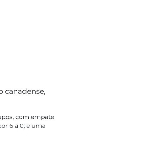
co canadense,
rupos, com empate
por 6 a 0; e uma