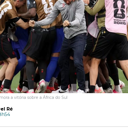
a a vitória sobre a África do Sul
el Ré
18h54