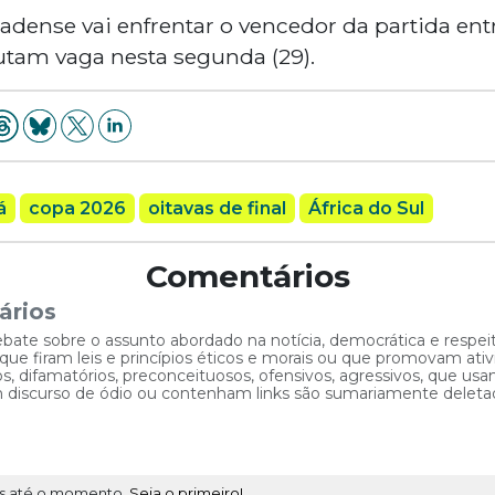
nadense vai enfrentar o vencedor da partida en
utam vaga nesta segunda (29).
á
copa 2026
oitavas de final
África do Sul
Comentários
ários
ebate sobre o assunto abordado na notícia, democrática e respe
 firam leis e princípios éticos e morais ou que promovam ativid
, difamatórios, preconceituosos, ofensivos, agressivos, que usam
am discurso de ódio ou contenham links são sumariamente deleta
s até o momento.
Seja o primeiro!