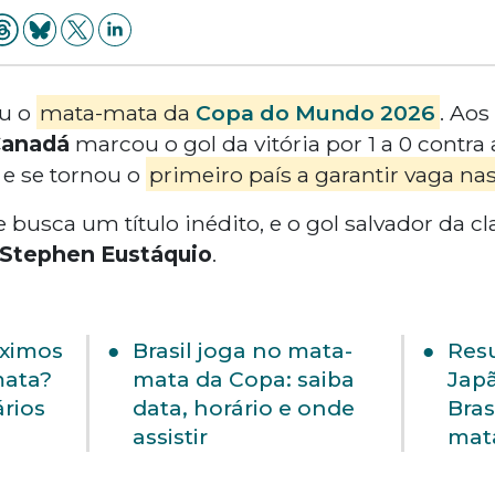
ou o
mata-mata da
Copa do Mundo 2026
. Ao
anadá
marcou o gol da vitória por 1 a 0 contra
 e se tornou o
primeiro país a garantir vaga nas
busca um título inédito, e o gol salvador da cla
Stephen Eustáquio
.
óximos
Brasil joga no mata-
Resu
mata?
mata da Copa: saiba
Japã
ários
data, horário e onde
Bras
assistir
mat