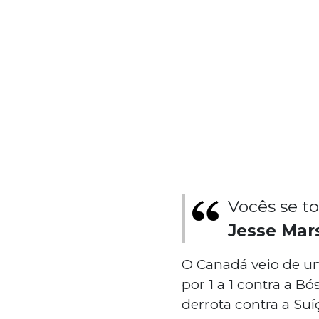
Vocês se to
Jesse Mar
O Canadá veio de u
por 1 a 1 contra a B
derrota contra a Suíç