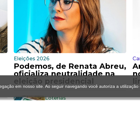
Eleições 2026
Ca
Podemos, de Renata Abreu,
A
oficializa neutralidade na
n
eleição presidencial
l
gação em nosso site. Ao seguir navegando você autoriza a utilização
Loterias
Mega-Sena sorteia R$
150 milhões nesta
quinta; saiba como
º
apostar
ma