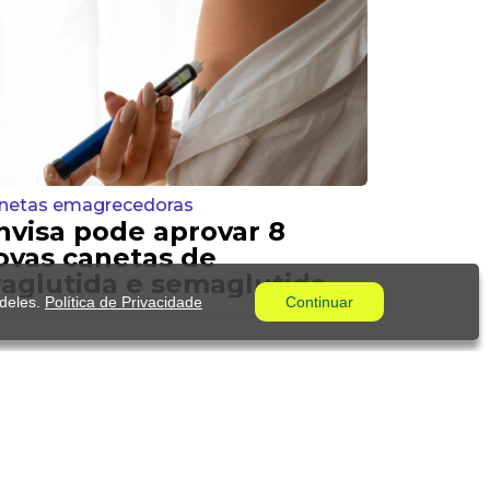
netas emagrecedoras
nvisa pode aprovar 8
ovas canetas de
iraglutida e semaglutida
 deles.
Política de Privacidade
Continuar