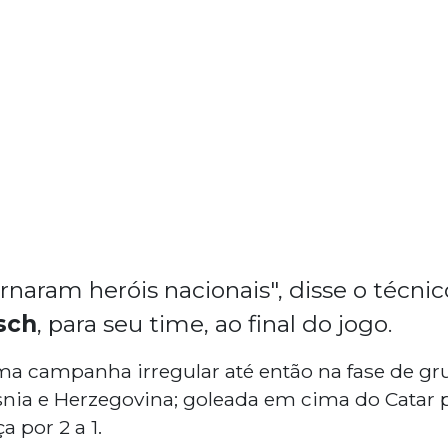
rnaram heróis nacionais", disse o técni
sch
, para seu time, ao final do jogo.
ma campanha irregular até então na fase de g
ósnia e Herzegovina; goleada em cima do Catar 
a por 2 a 1.