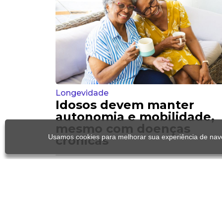
Longevidade
Idosos devem manter
autonomia e mobilidade,
mesmo com doenças
Usamos cookies para melhorar sua experiência de nave
crônicas
Cinema
Aos 70, Denise
Weinberg ganha seu 1
prêmio como
protagonista de cine