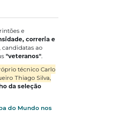
rintões e
nsidade, correria e
 candidatas ao
us
"veteranos"
.
óprio técnico Carlo
ueiro Thiago Silva,
lho da seleção
Copa do Mundo nos