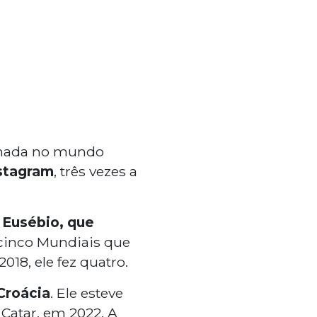
anhada no mundo
nstagram
, três vezes a
,
Eusébio, que
s cinco Mundiais que
18, ele fez quatro.
Croácia
. Ele esteve
 Catar, em 2022. A