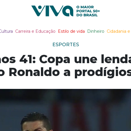
Viva Notícias
Cultura
Carreira e Educação
Estilo de vida
Dinheiro
Cidadania e 
ESPORTES
aos 41: Copa une len
o Ronaldo a prodígio