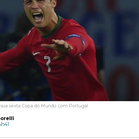
 a sua sexta Copa do Mundo com Portugal
relli
4h41