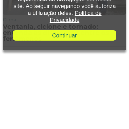
site. Ao seguir navegando você autoriza
a utilização deles.
Política de
Privacidade
Clima
Ventania, ciclone e tornado:
entenda as diferenças entre os
Continuar
fenômenos