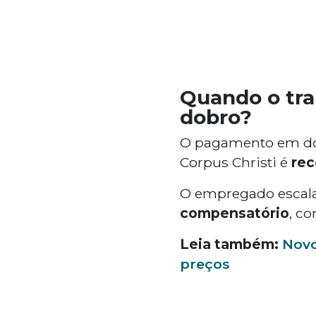
Quando o tra
dobro?
O pagamento em dob
Corpus Christi é
rec
O empregado escala
compensatório
, co
Leia também:
Novo
preços