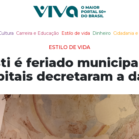
Viva Notícias
Cultura
Carreira e Educação
Estilo de vida
Dinheiro
Cidadania e 
ESTILO DE VIDA
ti é feriado municipa
pitais decretaram a d