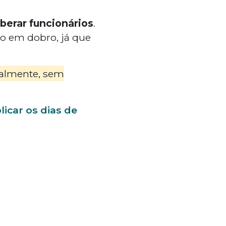
berar funcionários
.
o em dobro, já que
malmente, sem
licar os dias de