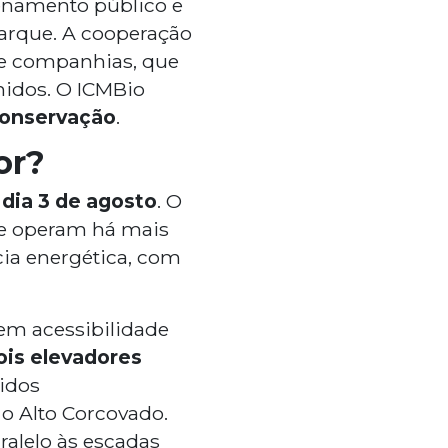
denamento público e
parque. A cooperação
s e companhias, que
idos. O ICMBio
onservação
.
or?
 dia 3 de agosto
. O
que operam há mais
cia energética, com
em acessibilidade
ois elevadores
vidos
o Alto Corcovado.
ralelo às escadas