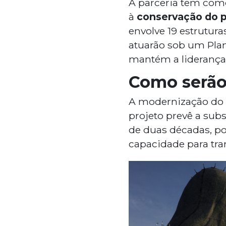
A parceria tem como
à
conservação do p
envolve 19 estrutur
atuarão sob um Pla
mantém a liderança 
Como serão 
A modernização do a
projeto prevê a sub
de duas décadas, po
capacidade para tr