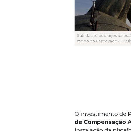
Subida até os braços da est
morro do Corcovado - Divul
O investimento de 
de Compensação A
instalação da plata