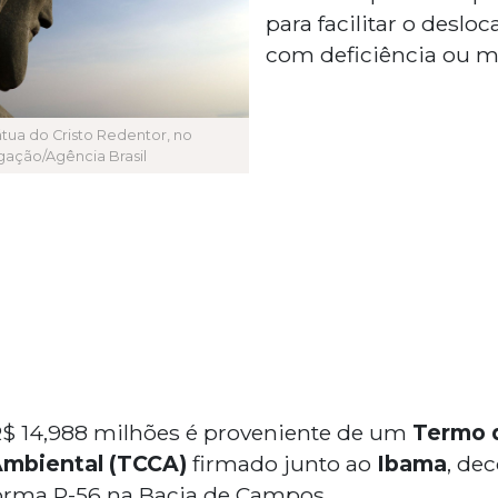
para facilitar o desl
com deficiência ou m
átua do Cristo Redentor, no
gação/Agência Brasil
R$ 14,988 milhões é proveniente de um
Termo 
mbiental (TCCA)
firmado junto ao
Ibama
, de
forma P-56 na Bacia de Campos.