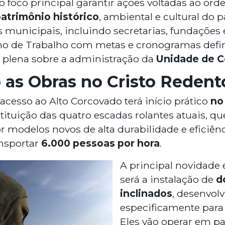
 foco principal garantir ações voltadas ao or
atrimônio histórico
, ambiental e cultural do 
as municipais, incluindo secretarias, fundaçõe
no de Trabalho com metas e cronogramas defin
plena sobre a administração da
Unidade de C
as Obras no Cristo Redent
cesso ao Alto Corcovado terá início prático
no
stituição das quatro escadas rolantes atuais, 
r modelos novos de alta durabilidade e eficiên
ansportar
6.000 pessoas por hora
.
A principal novidade 
será a instalação de
d
inclinados
, desenvol
especificamente para 
Eles vão operar em pa