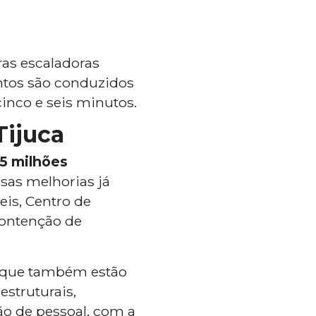
ras escaladoras
ntos são conduzidos
inco e seis minutos.
Tijuca
5 milhões
sas melhorias já
is, Centro de
contenção de
arque também estão
struturais,
ão de pessoal, com a