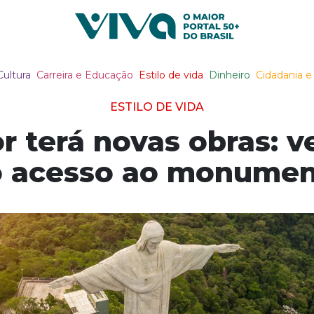
Viva Notícias
Cultura
Carreira e Educação
Estilo de vida
Dinheiro
Cidadania e 
ESTILO DE VIDA
r terá novas obras: 
 acesso ao monume