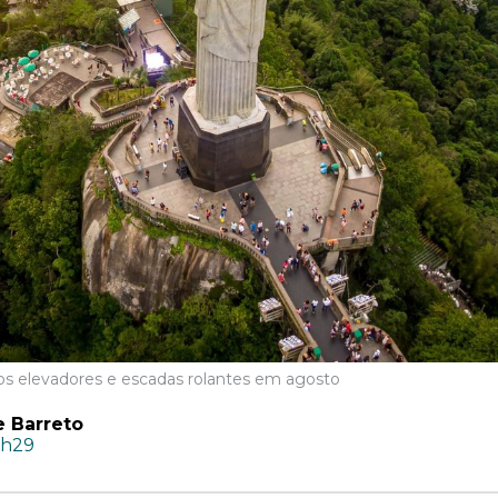
os elevadores e escadas rolantes em agosto
e Barreto
1h29