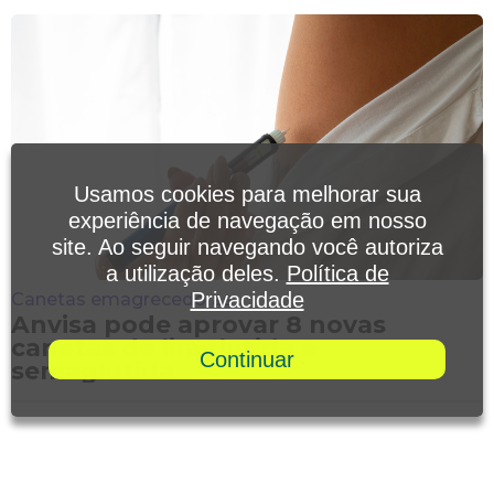
Usamos cookies para melhorar sua
experiência de navegação em nosso
site. Ao seguir navegando você autoriza
a utilização deles.
Política de
Privacidade
Canetas emagrecedoras
Anvisa pode aprovar 8 novas
canetas de liraglutida e
Continuar
semaglutida