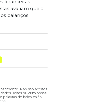
es financeiras
istas avaliam que o
nos balanços.
itosamente. Não são aceitos
ades ilícitas ou criminosas.
 palavras de baixo calão,
dos.