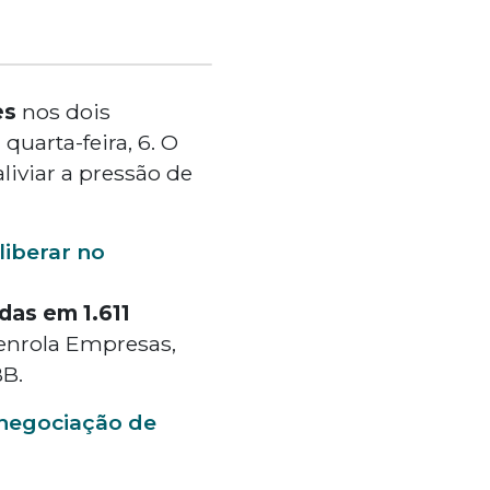
es
nos dois
 quarta-feira, 6. O
viar a pressão de
liberar no
das em 1.611
enrola Empresas,
BB.
enegociação de