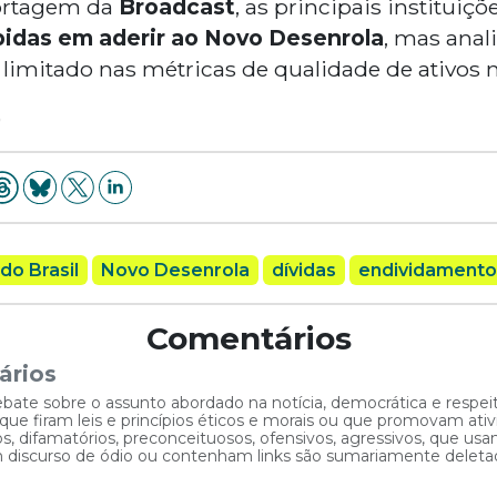
ortagem da
Broadcast
, as principais instituiçõ
pidas em aderir ao Novo Desenrola
, mas anal
 limitado nas métricas de qualidade de ativos 
)
do Brasil
Novo Desenrola
dívidas
endividamento
Comentários
ários
ebate sobre o assunto abordado na notícia, democrática e respe
 firam leis e princípios éticos e morais ou que promovam ativid
, difamatórios, preconceituosos, ofensivos, agressivos, que usam
am discurso de ódio ou contenham links são sumariamente deleta