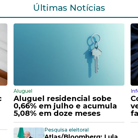
og
osts deste blog através...
Assinar
e