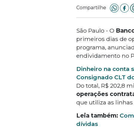
Compartilhe
São Paulo - O
Banco
primeiros dias de 
programa, anunciad
endividamento no P
Dinheiro na conta 
Consignado CLT do
Do total, R$ 202,8 
operações contrata
que utiliza as linh
Leia também:
Come
dívidas