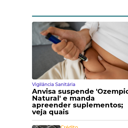
Este post do blog
Todos os posts do bl
Assine os comentários de p
Feed RSS
Assine via email
Seguir a discussão
Comentários
Logando...
Fechar
Logar no IntenseDebat
Or
create an account