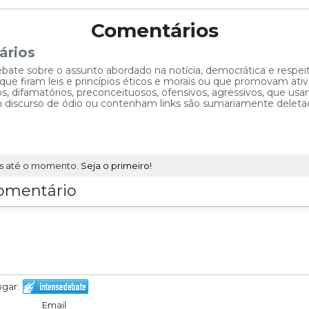
Comentários
ários
ebate sobre o assunto abordado na notícia, democrática e respe
 firam leis e princípios éticos e morais ou que promovam ativid
, difamatórios, preconceituosos, ofensivos, agressivos, que usam
am discurso de ódio ou contenham links são sumariamente deleta
s até o momento.
Seja o primeiro!
omentário
ogar:
Email