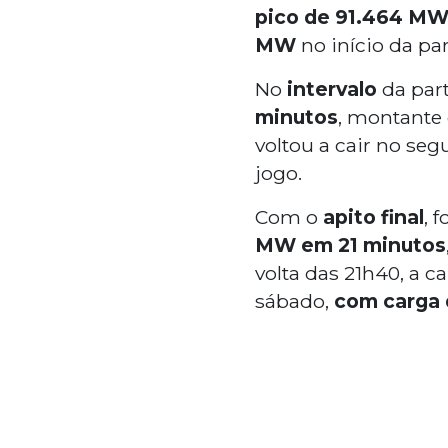
pico de 91.464 MW
MW
no início da pa
No
intervalo
da part
minutos
, montante
voltou a cair no s
jogo.
Com o
apito final
, 
MW em 21 minutos
volta das 21h40, a c
sábado,
com carga 