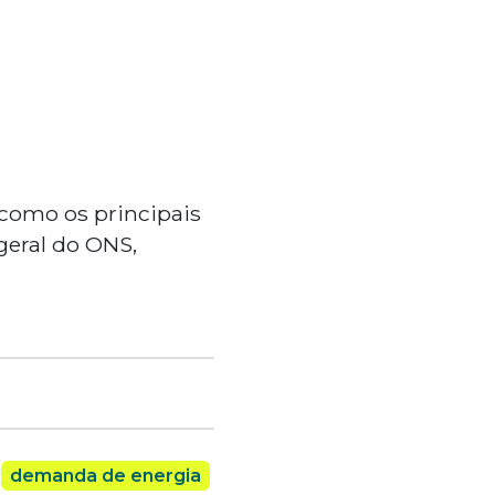
 como os principais
-geral do ONS,
demanda de energia