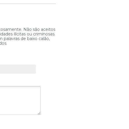
itosamente. Não são aceitos
ades ilícitas ou criminosas.
 palavras de baixo calão,
dos.