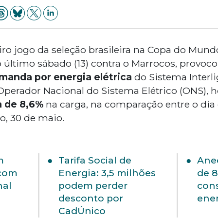
iro jogo da seleção brasileira na Copa do Mundo
do último sábado (13) contra o Marrocos, provo
manda por energia elétrica
do Sistema Interli
perador Nacional do Sistema Elétrico (ONS),
 de 8,6%
na carga, na comparação entre o dia 
o, 30 de maio.
m
Tarifa Social de
Anee
 com
Energia: 3,5 milhões
de 
nal
podem perder
con
desconto por
ener
CadÚnico