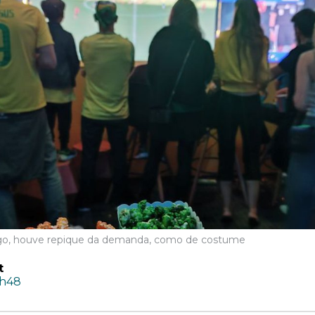
jogo, houve repique da demanda, como de costume
t
3h48