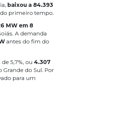
ia,
baixou a
84.393
do primeiro tempo.
26 MW em 8
Goiás. A demanda
MW
antes do fim do
de 5,7%, ou
4.307
o Grande do Sul. Por
vado para um