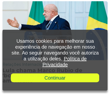
Usamos cookies para melhorar sua
experiência de navegação em nosso
site. Ao seguir navegando você autoriza
a utilização deles.
Política de
Privacidade
Relações Internacionais
Lula chama Marco Rubio de
'bolsonarista' e 'anti latino-
Continuar
americano'