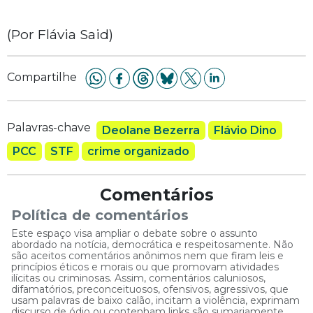
(Por Flávia Said)
Compartilhe
Palavras-chave
Deolane Bezerra
Flávio Dino
PCC
STF
crime organizado
Comentários
Política de comentários
Este espaço visa ampliar o debate sobre o assunto
abordado na notícia, democrática e respeitosamente. Não
são aceitos comentários anônimos nem que firam leis e
princípios éticos e morais ou que promovam atividades
ilícitas ou criminosas. Assim, comentários caluniosos,
difamatórios, preconceituosos, ofensivos, agressivos, que
usam palavras de baixo calão, incitam a violência, exprimam
discurso de ódio ou contenham links são sumariamente