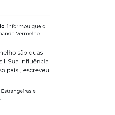
io
, informou que o
omando Vermelho
melho são duas
l. Sua influência
o país", escreveu
 Estrangeiras e
.