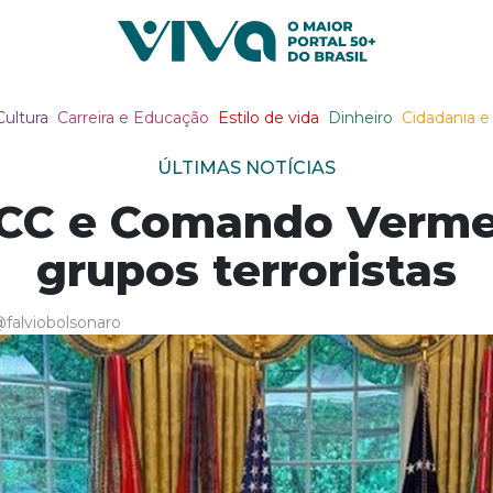
Viva Notícias
Cultura
Carreira e Educação
Estilo de vida
Dinheiro
Cidadania e 
ÚLTIMAS NOTÍCIAS
CC e Comando Vermel
grupos terroristas
falviobolsonaro