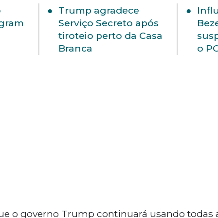
o
Trump agradece
Infl
agram
Serviço Secreto após
Beze
tiroteio perto da Casa
susp
Branca
o P
que o governo Trump continuará usando todas 