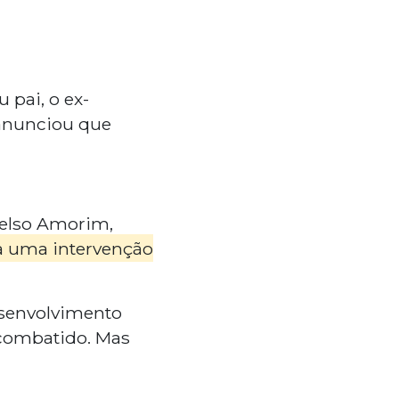
 pai, o ex-
 anunciou que
Celso Amorim,
a uma intervenção
esenvolvimento
combatido. Mas