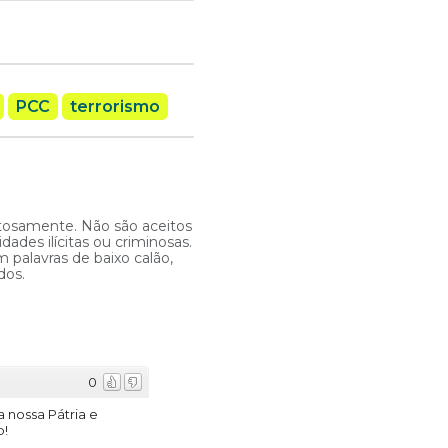
PCC
terrorismo
itosamente. Não são aceitos
ades ilícitas ou criminosas.
 palavras de baixo calão,
dos.
0
 nossa Pátria e
p!