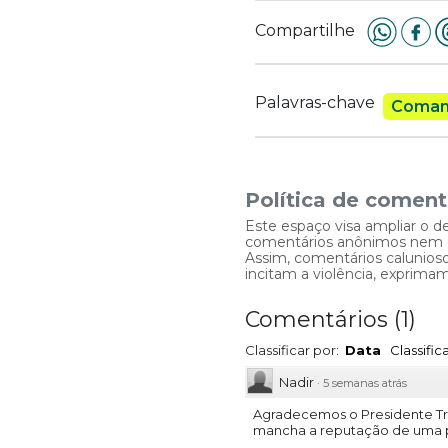
Compartilhe
Palavras-chave
Coman
Política de coment
Este espaço visa ampliar o d
comentários anônimos nem que
Assim, comentários caluniosos
incitam a violência, exprim
Comentários
(
1
)
Classificar por:
Data
Classifi
Nadir
·
5 semanas atrás
Agradecemos o Presidente Tru
mancha a reputação de uma p
.