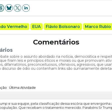
do Vermelho
EUA
Flávio Bolsonaro
Marco Rubio
Comentários
ários
ebate sobre o assunto abordado na notícia, democrática e respe
 firam leis e princípios éticos e morais ou que promovam ativid
, difamatórios, preconceituosos, ofensivos, agressivos, que usam
am discurso de ódio ou contenham links são sumariamente deleta
cação
Última Atividade
mp e sua equipe, pela classificação dessa escória que envergonha a
opulação. Que recebam o tratamento merecido. Parabéns Sr Trum