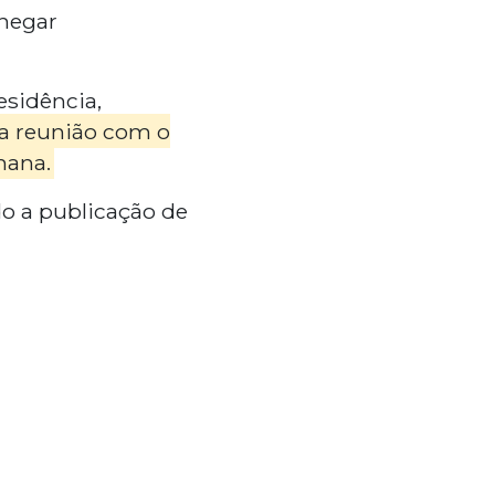
 negar
esidência,
na reunião com o
mana.
do a publicação de