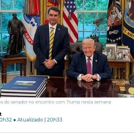
itos do senador no encontro com Trump nesta semana
t
20h32 ● Atualizado | 20h33