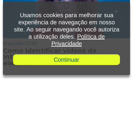
Usamos cookies para melhorar sua
experiência de navegação em nosso
site. Ao seguir navegando você autoriza
a utilização deles.
Política de
Privacidade
Eleições 2026
Como identificar vídeos de
inteligência artificial durante as
Continuar
eleições