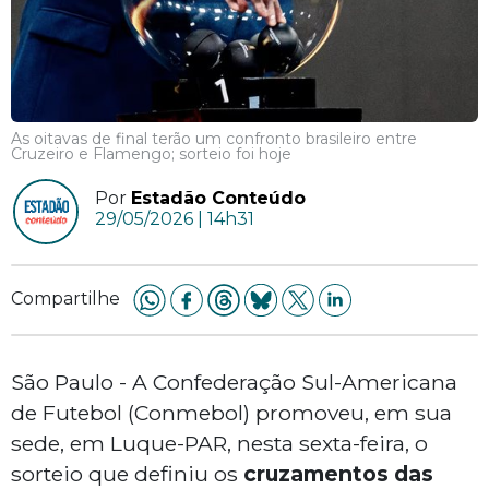
As oitavas de final terão um confronto brasileiro entre
Cruzeiro e Flamengo; sorteio foi hoje
Por
Estadão Conteúdo
29/05/2026 | 14h31
Compartilhe
São Paulo - A Confederação Sul-Americana
de Futebol (Conmebol) promoveu, em sua
sede, em Luque-PAR, nesta sexta-feira, o
sorteio que definiu os
cruzamentos
das