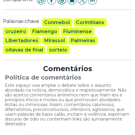
Palavras-chave
Conmebol
Corinthians
cruzeiro
Flamengo
Fluminense
Libertadores
Mirassol
Palmeiras
oitavas de final
sorteio
Comentários
Política de comentários
Este espaço visa ampliar o debate sobre o assunto
abordado na notícia, democrática e respeitosamente. Não
são aceitos comentários anônimos nem que firam leis e
princípios éticos e morais ou que promovam atividades
ilícitas ou criminosas. Assim, comentários caluniosos,
difamatórios, preconceituosos, ofensivos, agressivos, que
usam palavras de baixo calão, incitam a violência, exprimam
discurso de ódio ou contenham links são sumariamente
deletados.