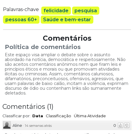
Palavras-chave
felicidade
pesquisa
pessoas 60+
Saúde e bem-estar
Comentários
Política de comentários
Este espaço visa ampliar o debate sobre o assunto
abordado na notícia, democrática e respeitosamente. Não
são aceitos comentários anônimos nem que firam leis e
princípios éticos e morais ou que promovam atividades
ilícitas ou criminosas. Assim, comentários caluniosos,
difamatórios, preconceituosos, ofensivos, agressivos, que
usam palavras de baixo calão, incitam a violência, exprimam
discurso de ódio ou contenham links são sumariamente
deletados.
Comentários
(
1
)
Classificar por:
Data
Classificação
Última Atividade
Aline
0
·
14 semanas atrás