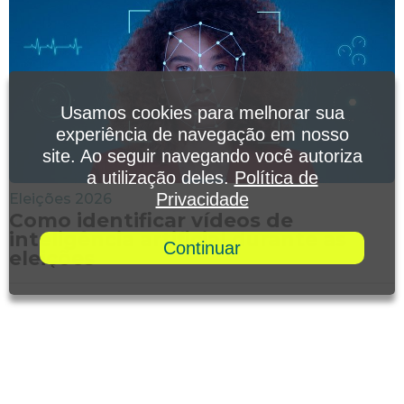
Usamos cookies para melhorar sua
experiência de navegação em nosso
site. Ao seguir navegando você autoriza
a utilização deles.
Política de
Privacidade
Eleições 2026
Como identificar vídeos de
inteligência artificial durante as
Continuar
eleições