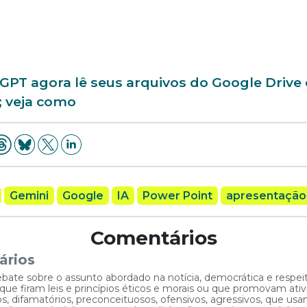
GPT agora lê seus arquivos do Google Drive 
; veja como
Gemini
Google
IA
Power Point
apresentação
Comentários
ários
ebate sobre o assunto abordado na notícia, democrática e respe
 firam leis e princípios éticos e morais ou que promovam ativid
, difamatórios, preconceituosos, ofensivos, agressivos, que usam