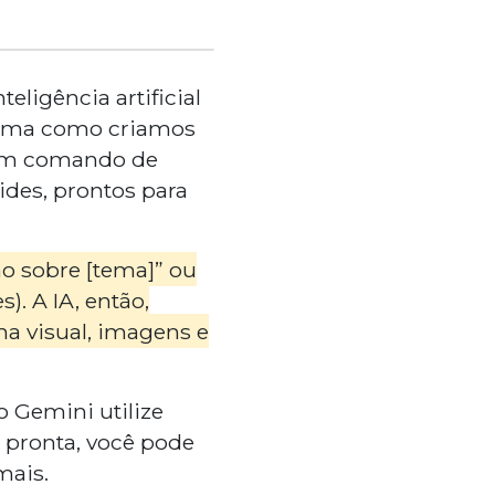
eligência artificial
orma como criamos
 um comando de
ides, prontos para
o sobre [tema]” ou
. A IA, então,
a visual, imagens e
o Gemini utilize
r pronta, você pode
mais.