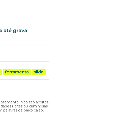
e até grava
ferramenta
slide
itosamente. Não são aceitos
ades ilícitas ou criminosas.
 palavras de baixo calão,