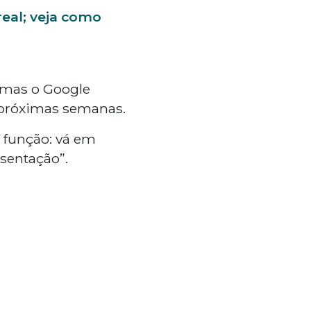
real; veja como
, mas o Google
s próximas semanas.
 função: vá em
esentação”.