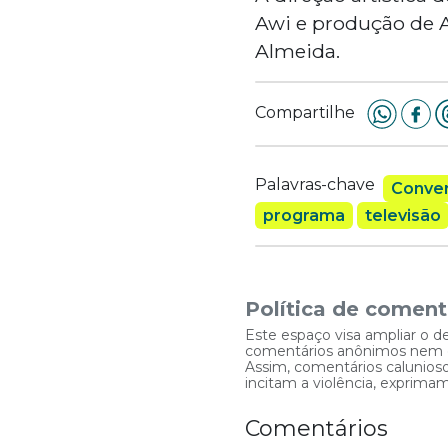
Awi e produção de A
Almeida.
Compartilhe
Palavras-chave
Conver
programa
televisão
Política de coment
Este espaço visa ampliar o d
comentários anônimos nem que
Assim, comentários caluniosos
incitam a violência, exprim
Comentários