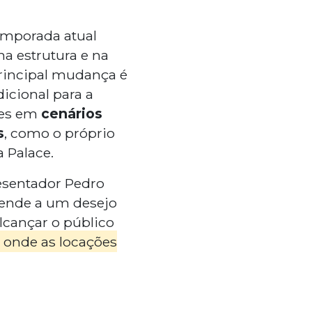
emporada atual
a estrutura e na
principal mudança é
dicional para a
ões em
cenários
s
, como o próprio
 Palace.
esentador Pedro
atende a um desejo
lcançar o público
 onde as locações