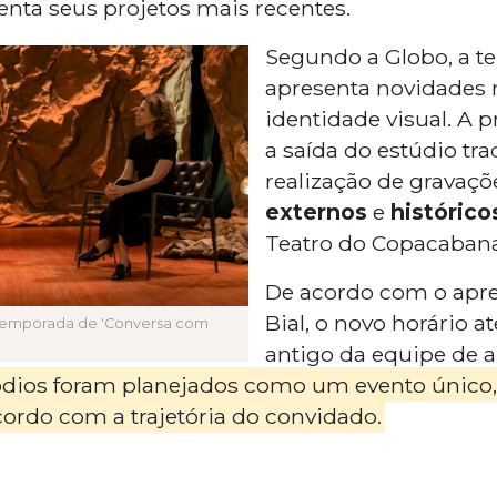
enta seus projetos mais recentes.
Segundo a Globo, a t
apresenta novidades n
identidade visual. A 
a saída do estúdio tra
realização de gravaç
externos
e
histórico
Teatro do Copacabana
De acordo com o apr
Bial, o novo horário 
 temporada de 'Conversa com
antigo da equipe de a
ódios foram planejados como um evento único,
cordo com a trajetória do convidado.