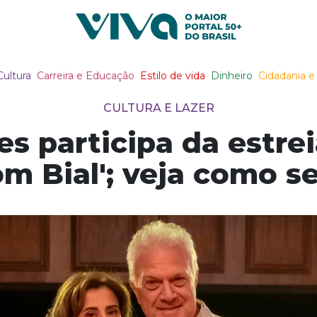
Viva Notícias
Cultura
Carreira e Educação
Estilo de vida
Dinheiro
Cidadania e 
CULTURA E LAZER
s participa da estre
m Bial'; veja como s