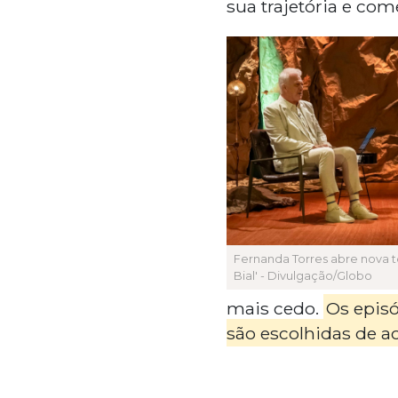
sua trajetória e com
Fernanda Torres abre nova
Bial' - Divulgação/Globo
mais cedo.
Os epis
são escolhidas de a