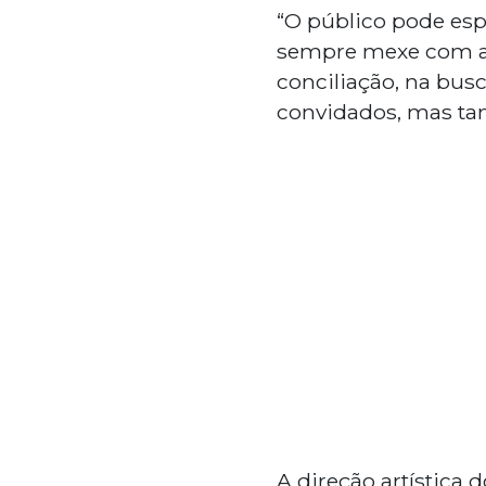
“O público pode esp
sempre mexe com a g
conciliação, na bus
convidados, mas tam
A direção artística 