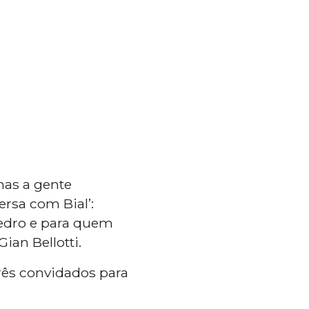
mas a gente
rsa com Bial’:
Pedro e para quem
ian Bellotti.
três convidados para