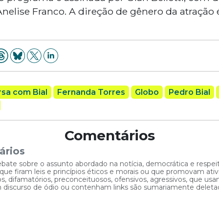
nelise Franco. A direção de gênero da atração
sa com Bial
Fernanda Torres
Globo
Pedro Bial
Comentários
ários
ebate sobre o assunto abordado na notícia, democrática e respe
 firam leis e princípios éticos e morais ou que promovam ativid
, difamatórios, preconceituosos, ofensivos, agressivos, que usam
am discurso de ódio ou contenham links são sumariamente deleta