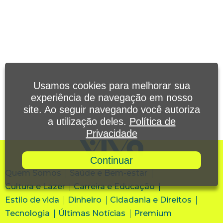
Usamos cookies para melhorar sua
experiência de navegação em nosso
site. Ao seguir navegando você autoriza
a utilização deles.
Política de
Privacidade
Continuar
Quem Somos
Saúde e Bem-estar
Cultura e Lazer
Carreira e Educação
Estilo de vida
Dinheiro
Cidadania e Direitos
Tecnologia
Últimas Notícias
Premium