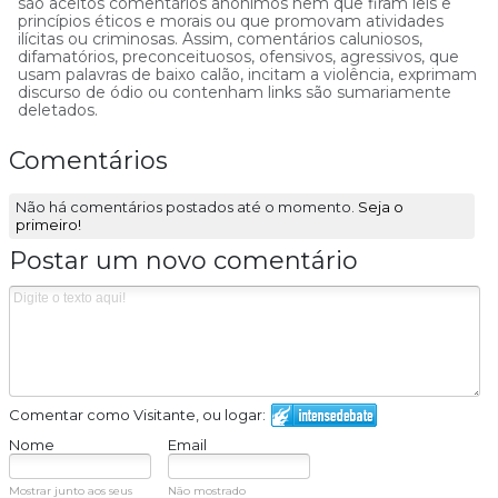
são aceitos comentários anônimos nem que firam leis e
princípios éticos e morais ou que promovam atividades
ilícitas ou criminosas. Assim, comentários caluniosos,
difamatórios, preconceituosos, ofensivos, agressivos, que
usam palavras de baixo calão, incitam a violência, exprimam
discurso de ódio ou contenham links são sumariamente
deletados.
Comentários
Não há comentários postados até o momento.
Seja o
primeiro!
Postar um novo comentário
Comentar como Visitante, ou logar:
Nome
Email
Mostrar junto aos seus
Não mostrado